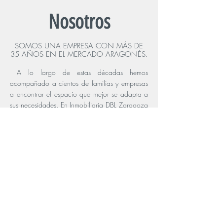
Nosotros
SOMOS UNA EMPRESA CON MÁS DE
35 AÑOS EN EL MERCADO ARAGONÉS.
A lo largo de estas décadas hemos
acompañado a cientos de familias y empresas
a encontrar el espacio que mejor se adapta a
sus necesidades. En Inmobiliaria DBL Zaragoza
nuestra prioridad es ofrecer un servicio cercano,
transparente y de confianza, basado en el
conocimiento profundo del mercado local.
CONÓCENOS